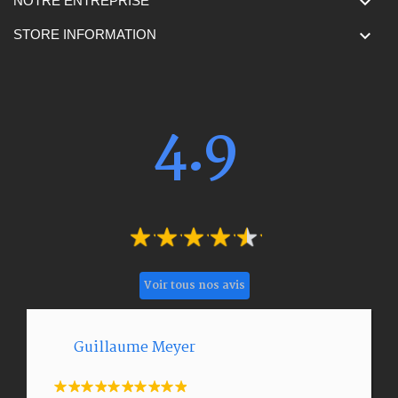

NOTRE ENTREPRISE

STORE INFORMATION
4.9
Voir tous nos avis
Guillaume Meyer